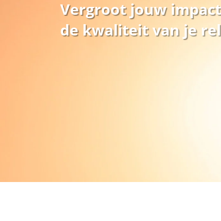
Vergroot jouw impact
de kwaliteit van je rel