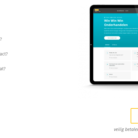
?
act?
at?
veilig betal