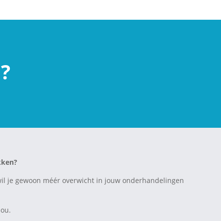
n?
ekken?
En wil je gewoon méér overwicht in jouw onderhandelingen
jou.