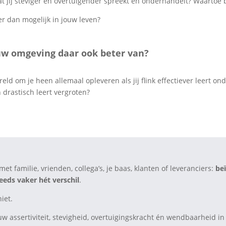
 jij steviger en overtuigender spreekt en onderhandelt? Waartoe be
r dan mogelijk in jouw leven?
uw omgeving daar ook beter van?
eld om je heen allemaal opleveren als jij flink effectiever leert o
 drastisch leert vergroten?
et familie, vrienden, collega’s, je baas, klanten of leveranciers:
be
eds vaker hét verschil
.
iet.
w assertiviteit, stevigheid, overtuigingskracht én wendbaarheid in al