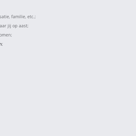
tie, familie, etc.;
r jij op aast;
komen;
n
;