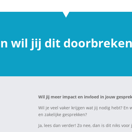
n wil jij dit doorbreke
Wil jij meer impact en invloed in jouw gespr
Wil je veel vaker krijgen wat jij nodig hebt? 
en zakelijke gesprekken?
Ja, lees dan verder! Zo nee, dan is dit niks voor 