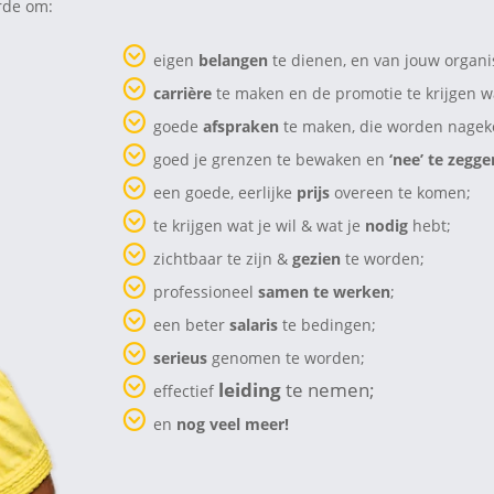
rde om:
eigen
belangen
te dienen, en van jouw organisa
carrière
te maken en de promotie te krijgen waa
goede
afspraken
te maken, die worden nage
goed je grenzen te bewaken en
‘nee’ te zegge
een goede, eerlijke
prijs
overeen te komen;
te krijgen wat je wil & wat je
nodig
hebt;
zichtbaar te zijn &
gezien
te worden;
professioneel
samen
te werken
;
een beter
salaris
te bedingen;
serieus
genomen te worden;
leiding
te nemen;
effectief
en
nog veel meer!