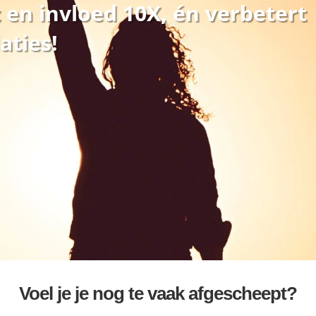
 en invloed 10X, én verbetert
aties!
Voel je je nog te vaak afgescheept?