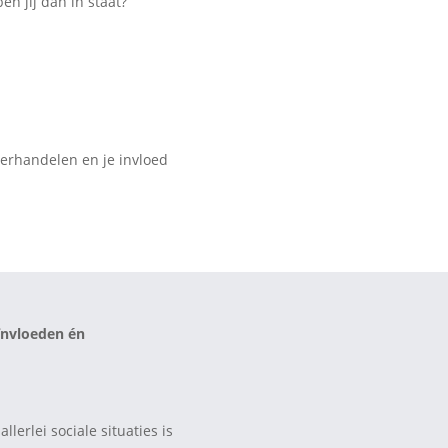
n jij dan in staat?
nderhandelen en je invloed
ïnvloeden én
lerlei sociale situaties is