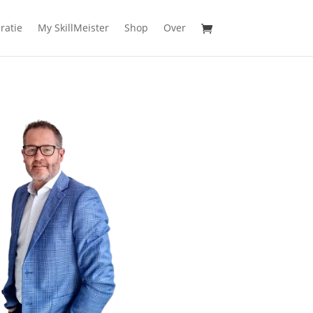
ratie
My SkillMeister
Shop
Over