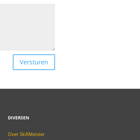
Versturen
DIVERSEN
Over SkillMeister