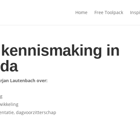
Home
Free Toolpack
Inspi
 kennismaking in
nda
Arjan Lautenbach over:
ng
wikkeling
sentatie, dagvoorzitterschap