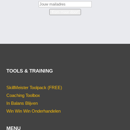
Kom maar door!
TOOLS & TRAINING
SkillMeister Toolpack (FREE)
Coaching Toolbox
In Balans Blijven
Win Win Win Onderhandelen
MENU