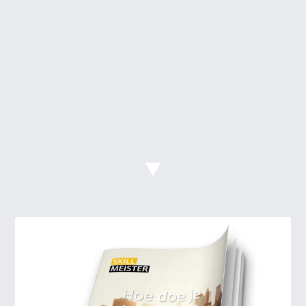
O ja, wat
zit er allemaal
in dan?