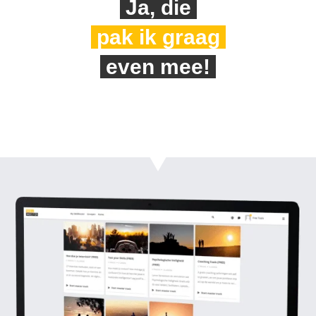
Ja, die
pak ik graag
even mee!