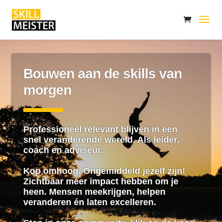
Bouwen aan de skills van
morgen
Professioneel relevant blijven in een
snel veranderende wereld. Als leider,
coach en adviseur.
Kop omhoog. Ongemiddeld jezelf zijn!
Zichtbaar meer impact hebben om je
heen. Mensen meekrijgen, helpen
veranderen én laten excelleren.