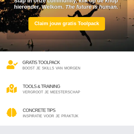
Stap in onze community, klik
op de knop
hieronder. Welkom.
The future is human.
Claim jouw gratis Toolpack
GRATIS TOOLPACK

boost je skills van morgen
TOOLS & TRAINING

vergroot je meesterschap
CONCRETE TIPS

inspiratie voor je praktijk