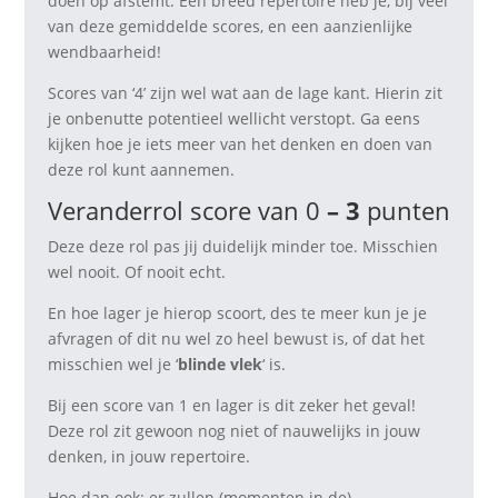
doen op afstemt. Een breed repertoire heb je, bij veel
van deze gemiddelde scores, en een aanzienlijke
wendbaarheid!
Scores van ‘4’ zijn wel wat aan de lage kant. Hierin zit
je onbenutte potentieel wellicht verstopt. Ga eens
kijken hoe je iets meer van het denken en doen van
deze rol kunt aannemen.
Veranderrol score van 0
– 3
punten
Deze deze rol pas jij duidelijk minder toe. Misschien
wel nooit. Of nooit echt.
En hoe lager je hierop scoort, des te meer kun je je
afvragen of dit nu wel zo heel bewust is, of dat het
misschien wel je ‘
blinde vlek
‘ is.
Bij een score van 1 en lager is dit zeker het geval!
Deze rol zit gewoon nog niet of nauwelijks in jouw
denken, in jouw repertoire.
Hoe dan ook: er zullen (momenten in de)