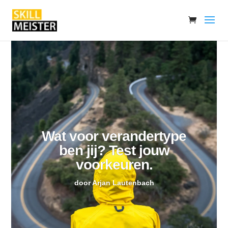
Wat voor verandertype
ben jij? Test jouw
voorkeuren.
door
Arjan Lautenbach