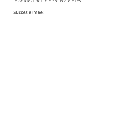
Je ontdekt het in deze korte eTest.
Succes ermee!