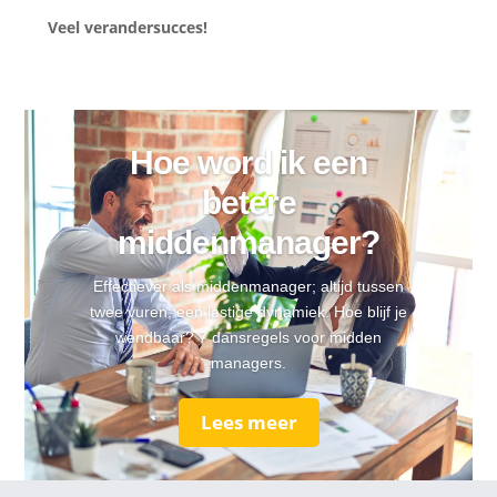
Veel verandersucces!
Hoe word ik een
betere
middenmanager?
Effectiever als middenmanager; altijd tussen
twee vuren; een lastige dynamiek. Hoe blijf je
wendbaar? 7 dansregels voor midden
managers.
Lees meer