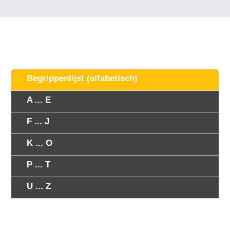
Begrippenlijst (alfabetisch)
A ... E
F ... J
K ... O
P ... T
U ... Z