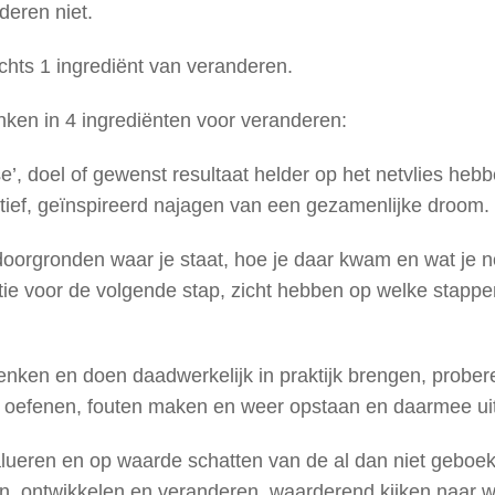
deren niet.
echts 1 ingrediënt van veranderen.
enken in 4 ingrediënten voor veranderen:
se’, doel of gewenst resultaat helder op het netvlies he
ief, geïnspireerd najagen van een gezamenlijke droom.
 doorgronden waar je staat, hoe je daar kwam en wat je 
ie voor de volgende stap, zicht hebben op welke stappe
enken en doen daadwerkelijk in praktijk brengen, prober
 oefenen, fouten maken en weer opstaan en daarmee uit
alueren en op waarde schatten van de al dan niet geboek
en, ontwikkelen en veranderen, waarderend kijken naar wa