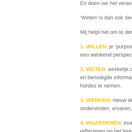
En doen we het veran
‘Weten’ is dan ook sl
Mij helpt het om te d
1. WILLEN
: je ‘purpo
een wenkend perspect
2. WETEN
: werkelijk
en benodigde informat
hordes te nemen.
3. WERKEN
: nieuw d
ondervinden, ervaren,
4. WAARDEREN
: ev
reflecteren op het ler