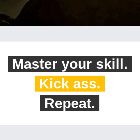
Master your skill.
Kick ass.
Repeat.