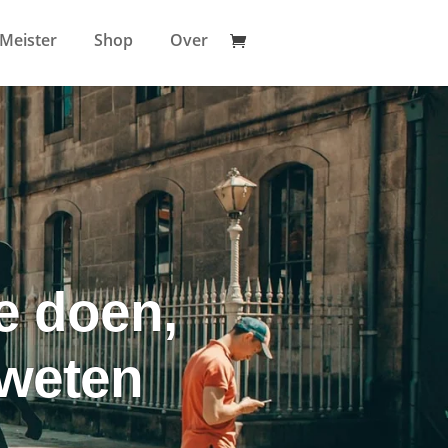
lMeister
Shop
Over
e doen,
 weten