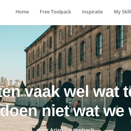
Home
Free Toolpack
Inspiratie
My Skil
en vaak wel wat t
doen niet wat we
door
Arjan Lautenbach