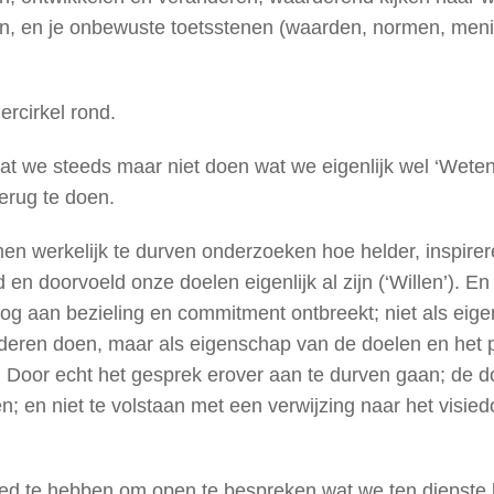
n, en je onbewuste toetsstenen (waarden, normen, men
rcirkel rond.
dat we steeds maar niet doen wat we eigenlijk wel ‘Weten
erug te doen.
en werkelijk te durven onderzoeken hoe helder, inspirer
en doorvoeld onze doelen eigenlijk al zijn (‘Willen’). En
nog aan bezieling en commitment ontbreekt; niet als eig
deren doen, maar als eigenschap van de doelen en het 
 Door echt het gesprek erover aan te durven gaan; de d
; en niet te volstaan met een verwijzing naar het visie
d te hebben om open te bespreken wat we ten diepste 