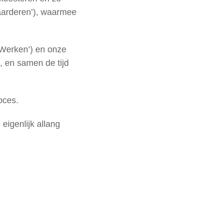
aarderen’), waarmee
(‘Werken’) en onze
, en samen de tijd
oces.
eigenlijk allang