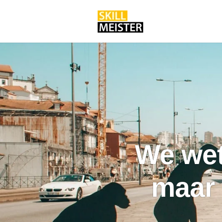
We wet
maar 