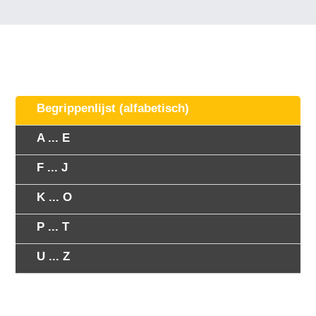
Begrippenlijst (alfabetisch)
A ... E
F ... J
K ... O
P ... T
U ... Z