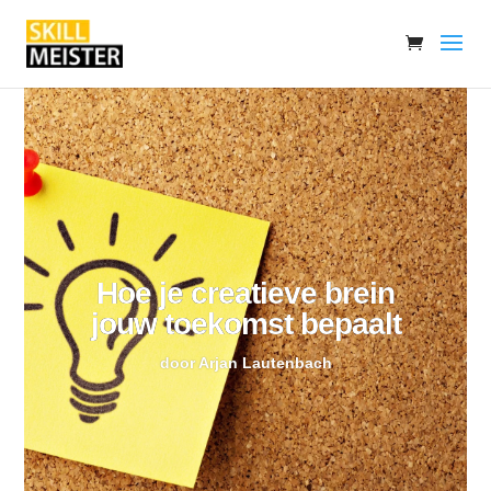
Hoe je creatieve brein
jouw toekomst bepaalt
door
Arjan Lautenbach