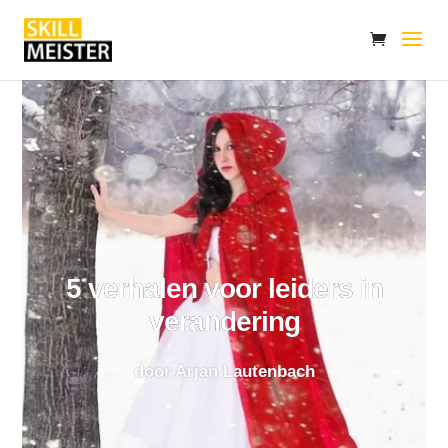
5 verhalen voor leiders in
verandering
door
Arjan Lautenbach