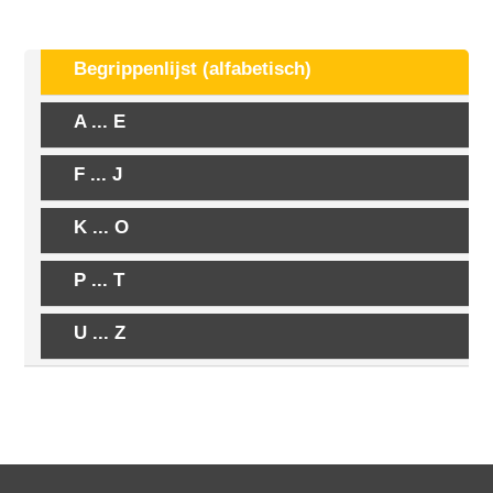
Begrippenlijst (alfabetisch)
A ... E
F ... J
K ... O
P ... T
U ... Z