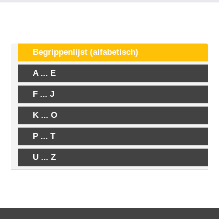
Begrippenlijst (alfabetisch)
A ... E
F ... J
K ... O
P ... T
U ... Z