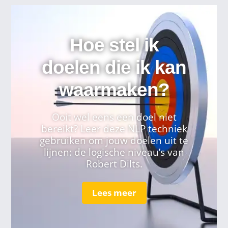
Hoe stel ik
doelen die ik kan
waarmaken?
Ooit wel eens een doel niet
bereikt? Leer deze NLP techniek
gebruiken om jouw doelen uit te
lijnen: de logische niveau’s van
Robert Dilts.
Lees meer