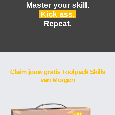
Master your skill.
Kick ass.
Repeat.
Claim jouw gratis Toolpack Skills
van Morgen