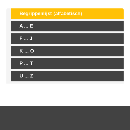
Begrippenlijst (alfabetisch)
A ... E
F ... J
K ... O
P ... T
U ... Z