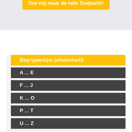
Doe mij maar de hele Toolpack!!
Begrippenlijst (alfabetisch)
A ... E
F ... J
K ... O
P ... T
U ... Z