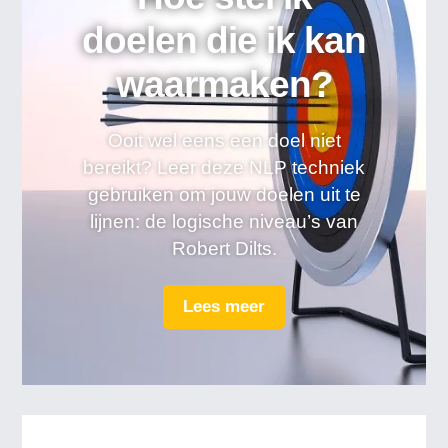
doelen die ik kan
waarmaken?
Ooit wel eens een doel niet
bereikt? Leer deze NLP techniek
gebruiken om jouw doelen uit te
lijnen: de logische niveau’s van
Robert Dilts.
Lees meer