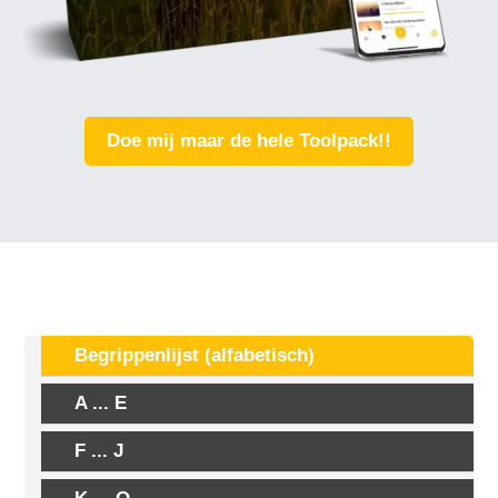
Doe mij maar de hele Toolpack!!
Begrippenlijst (alfabetisch)
A ... E
F ... J