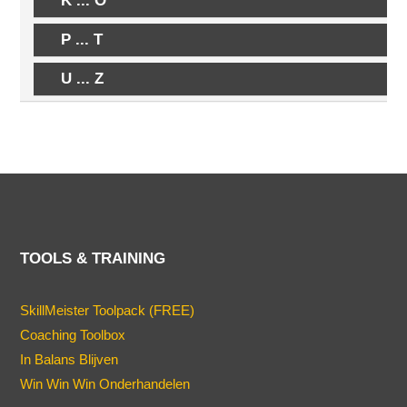
K ... O
P ... T
U ... Z
TOOLS & TRAINING
SkillMeister Toolpack (FREE)
Coaching Toolbox
In Balans Blijven
Win Win Win Onderhandelen