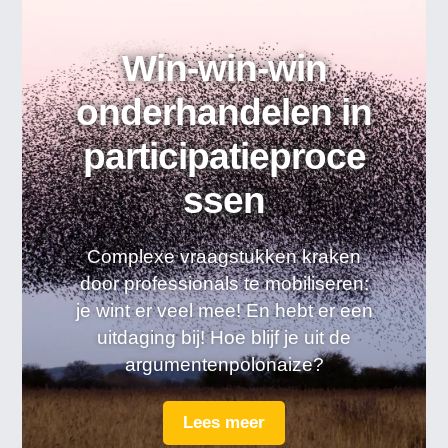
Win-win-win
onderhandelen in
participatieproce
ssen
Complexe vraagstukken kraken
door professionals te mobiliseren:
je wint er veel mee! En hebt er een
uitdaging bij! Hoe blijf je uit de
argumentenpolonaize?
Lees meer