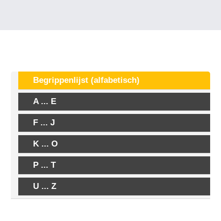
Begrippenlijst (alfabetisch)
A ... E
F ... J
K ... O
P ... T
U ... Z